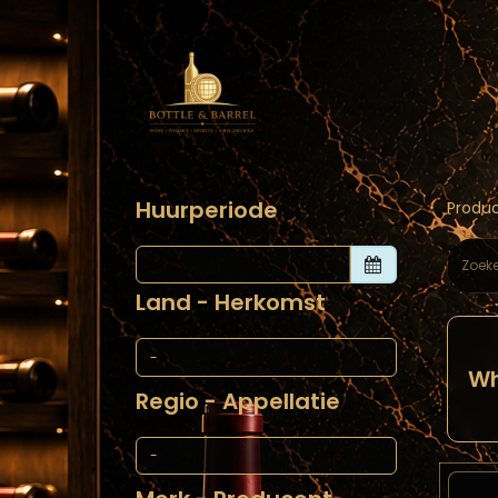
Home
Webs
Huurperiode
Produ
Land - Herkomst
Wh
Regio - Appellatie