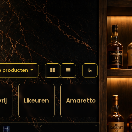
Assortiment
Blog
Horecaplatform
He
e producten
rij
Likeuren
Amaretto
Bitter