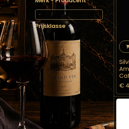
Merk - Producent
Prijsklasse
Sil
Am
Caf
€
4