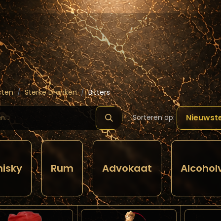
hop
Schilde ( Wines & Spirits )
Masterclass
cten
Sterke Dranken
Bitters
Nieuwst
Sorteren op:
isky
Rum
Advokaat
Alcoholv