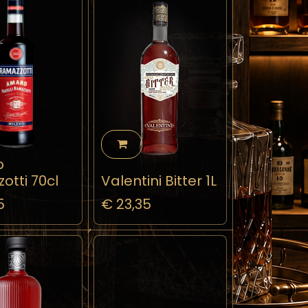
o
otti 70cl
Valentini Bitter 1L
5
€
23,35