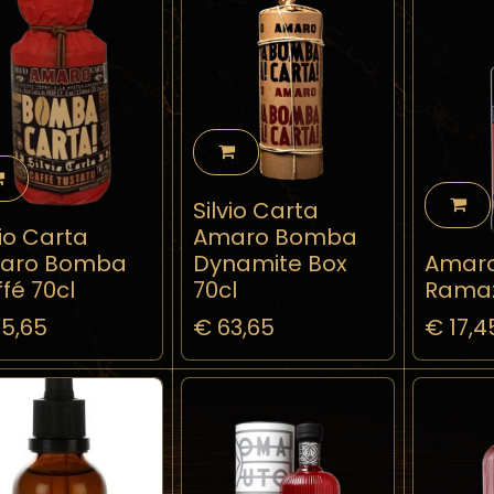
Silvio Carta
vio Carta
Amaro Bomba
aro Bomba
Dynamite Box
Amar
fé 70cl
70cl
Ramaz
5,65
€
63,65
€
17,4