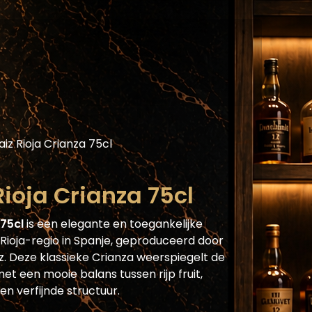
Assortiment
Blog
Horecaplatform
He
aiz Rioja Crianza 75cl
Rioja Crianza 75cl
 75cl
is een elegante en toegankelijke
Rioja-regio in Spanje, geproduceerd door
z. Deze klassieke Crianza weerspiegelt de
, met een mooie balans tussen rijp fruit,
n verfijnde structuur.