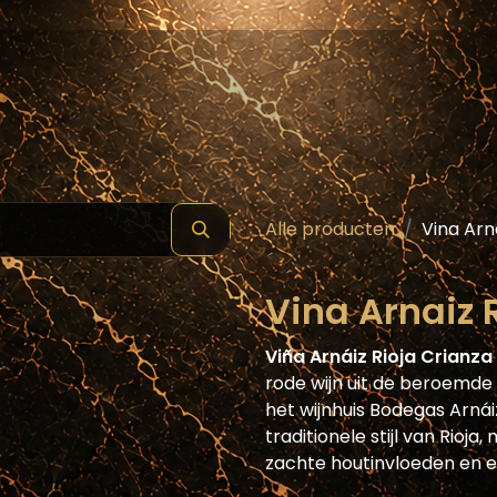
hop
Schilde ( Wines & Spirits )
Masterclass
Alle producten
Vina Arn
Vina Arnaiz 
Viña Arnáiz Rioja Crianza
rode wijn uit de beroemde 
het wijnhuis Bodegas Arnái
traditionele stijl van Rioja
zachte houtinvloeden en ee