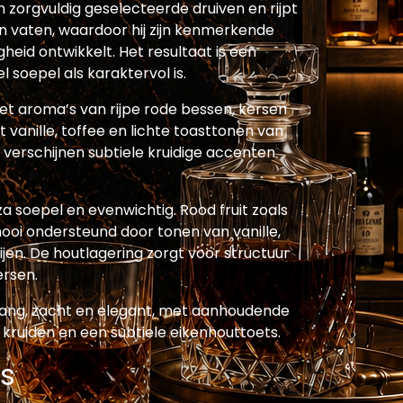
 zorgvuldig geselecteerde druiven en rijpt
n vaten, waardoor hij zijn kenmerkende
gheid ontwikkelt. Het resultaat is een
 soepel als karaktervol is.
et aroma’s van rijpe rode bessen, kersen
vanille, toffee en lichte toasttonen van
 verschijnen subtiele kruidige accenten
.
za soepel en evenwichtig. Rood fruit zoals
oi ondersteund door tonen van vanille,
jen. De houtlagering zorgt voor structuur
ersen.
lang, zacht en elegant, met aanhoudende
e kruiden en een subtiele eikenhouttoets.
s