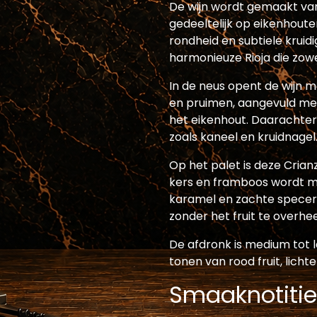
De wijn wordt gemaakt van
gedeeltelijk op eikenhoute
rondheid en subtiele kruidi
harmonieuze Rioja die zowel
In de neus opent de wijn m
en pruimen, aangevuld met 
het eikenhout. Daarachter
zoals kaneel en kruidnagel
Op het palet is deze Crian
kers en framboos wordt mo
karamel en zachte speceri
zonder het fruit te overhe
De afdronk is medium tot 
tonen van rood fruit, licht
Smaaknotitie