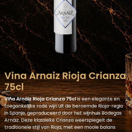
Vina Arnaiz Rioja Crianza
75cl
Viña Arnáiz Rioja Crianza 75cl
is een elegante en
toegankelijke rode wijn uit de beroemde Rioja-regio
in Spanje, geproduceerd door het wijnhuis Bodegas
Arnáiz. Deze klassieke Crianza weerspiegelt de
traditionele stijl van Rioja, met een mooie balans