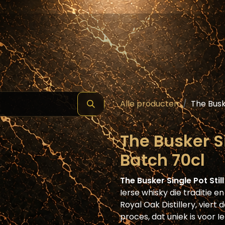
hop
Schilde ( Wines & Spirits )
Masterclass
Alle producten
The Busk
The Busker Si
Batch 70cl
The Busker Single Pot Stil
Ierse whisky die traditie e
Royal Oak Distillery, viert 
proces, dat uniek is voor I