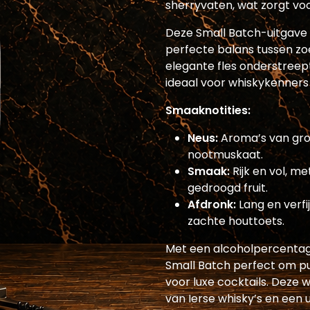
sherryvaten, wat zorgt vo
Deze Small Batch-uitgave
perfecte balans tussen zo
elegante fles onderstreep
ideaal voor whiskykenners
Smaaknotities:
Neus:
Aroma’s van gro
nootmuskaat.
Smaak:
Rijk en vol, m
gedroogd fruit.
Afdronk:
Lang en verfi
zachte houttoets.
Met een alcoholpercentage 
Small Batch perfect om puu
voor luxe cocktails. Deze 
van Ierse whisky’s en een 