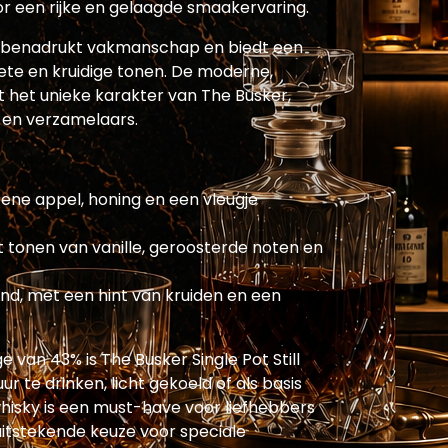
or een rijke en gelaagde smaakervaring.
 benadrukt vakmanschap en biedt een
ete en kruidige tonen. De moderne,
t het unieke karakter van The Busker,
 en verzamelaars.
ene appel, honing en een vleugje
et tonen van vanille, geroosterde noten en
jnd, met een hint van kruiden en een
van 43% is The Busker Single Pot Still
r te drinken, licht gekoeld of als basis
whisky is een must-have voor liefhebbers
uitstekende keuze voor speciale