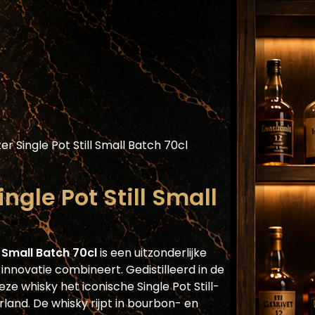
Assortiment
Blog
Horecaplatform
He
er Single Pot Still Small Batch 70cl
ngle Pot Still Small
l Small Batch 70cl
is een uitzonderlijke
n innovatie combineert. Gedistilleerd in de
deze whisky het iconische Single Pot Still-
erland. De whisky rijpt in bourbon- en