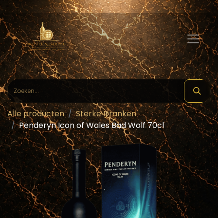
Alle producten
Sterke Dranken
Penderyn Icon of Wales Bad Wolf 70cl