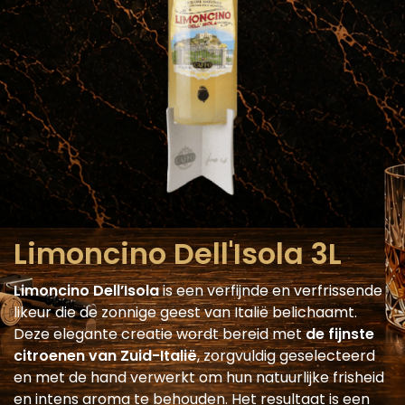
Limoncino Dell'Isola 3L
Limoncino Dell’Isola
is een verfijnde en verfrissende
likeur die de zonnige geest van Italië belichaamt.
Deze elegante creatie wordt bereid met
de fijnste
citroenen van Zuid-Italië
, zorgvuldig geselecteerd
en met de hand verwerkt om hun natuurlijke frisheid
en intens aroma te behouden. Het resultaat is een