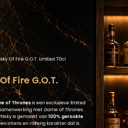
Assortiment
Blog
Horecaplatform
He
sky Of Fire G.O.T. Limited 70cl
f Fire G.O.T.
me of Thrones
is een exclusieve limited
 in samenwerking met
Game of Thrones
.
whisky is gemaakt van
100% gerookte
en intens en rokerig karakter dat is