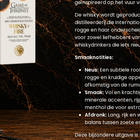
geïnspireerd op het vuur 
De whisky wordt geproducee
distilleerderij die intern
rogge en haar onderscheide
voor zowel liefhebbers van
whiskydrinkers die iets ni
Smaaknotities:
Neus:
Een subtiele roo
rogge en kruidige appe
afkomstig van de rum
Smaak:
Vol en kracht
minerale accenten, rij
menthol die voor extra 
Afdronk:
Lang, rijk e
balans tussen zoete en
Deze bijzondere uitgave is