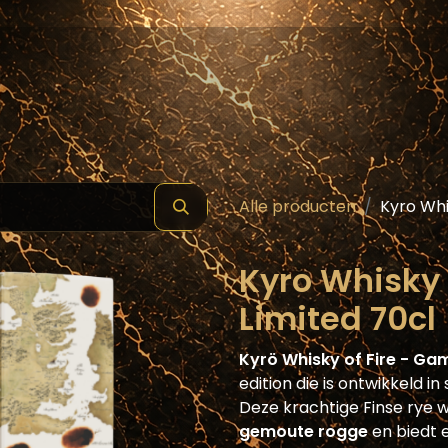
hop
Schilde ( Wines & Spirits )
Masterclass
Alle producten
Kyro Whi
Kyro Whisky O
Limited 70cl
Kyrö Whisky of Fire - Ga
edition die is ontwikkeld
Deze krachtige Finse rye 
gemoute rogge
en biedt e