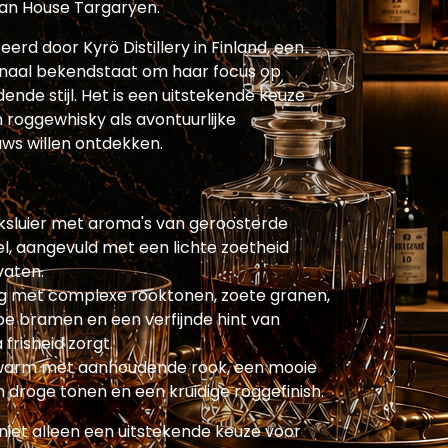
van House Targaryen.
rd door Kyrö Distillery in Finland, een
ationaal bekendstaat om haar focus op
nde stijl. Het is een uitstekende keuze
 roggewhisky als avontuurlijke
euws willen ontdekken.
ksluier met aroma's van geroosterde
l, aangevuld met een lichte zoetheid
vaten.
ig met complexe rooktonen, zoete granen,
pe bramen en een verfijnde hint van
frisheid zorgt.
n warm met aanhoudende rook, een mooie
 droge tonen en een kruidige roggefinish.
 niet alleen een uitstekende keuze voor