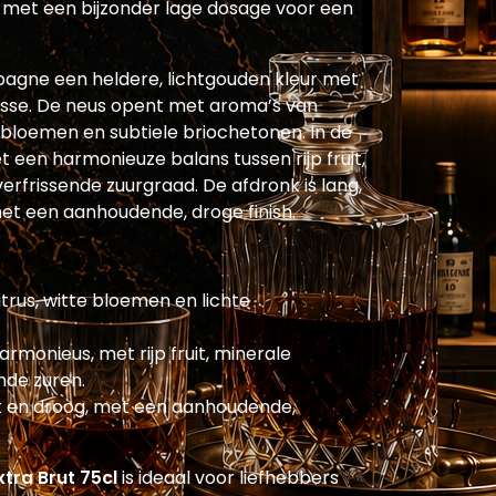
, met een bijzonder lage dosage voor een
pagne een heldere, lichtgouden kleur met
usse. De neus opent met aroma’s van
e bloemen en subtiele briochetonen. In de
met een harmonieuze balans tussen rijp fruit,
rfrissende zuurgraad. De afdronk is lang,
et een aanhoudende, droge finish.
trus, witte bloemen en lichte
harmonieus, met rijp fruit, minerale
nde zuren.
t en droog, met een aanhoudende,
tra Brut 75cl
is ideaal voor liefhebbers