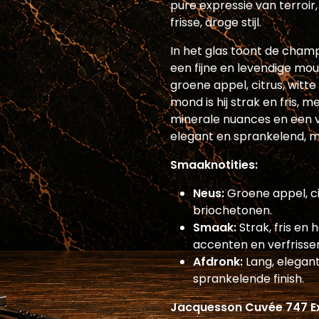
pure expressie van terroir
frisse, droge stijl.
In het glas toont de cham
een fijne en levendige mo
groene appel, citrus, witt
mond is hij strak en fris, 
minerale nuances en een ve
elegant en sprankelend, m
Smaaknotities:
Neus:
Groene appel, ci
briochetonen.
Smaak:
Strak, fris en 
accenten en verfrisse
Afdronk:
Lang, elegan
sprankelende finish.
Jacquesson Cuvée 747 Ex