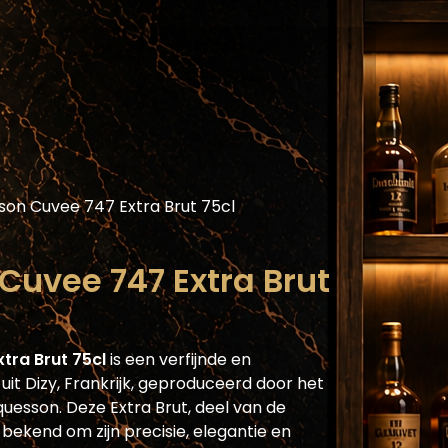
Assortiment
Blog
Horecaplatform
He
on Cuvee 747 Extra Brut 75cl
uvee 747 Extra Brut
tra Brut 75cl
is een verfijnde en
it Dizy, Frankrijk, geproduceerd door het
esson. Deze Extra Brut, deel van de
bekend om zijn precisie, elegantie en