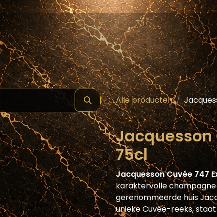
hop
Schilde ( Wines & Spirits )
Masterclass
Alle producten
Jacquess
Jacquesson C
75cl
Jacquesson Cuvée 747 Ex
karaktervolle champagne u
gerenommeerde huis Jacqu
unieke Cuvée-reeks, staat 