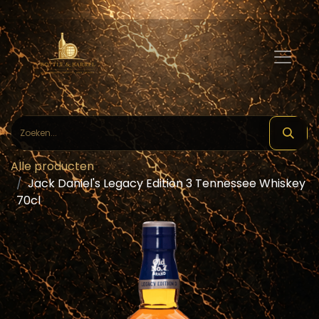
Alle producten
Jack Daniel's Legacy Edition 3 Tennessee Whiskey
70cl