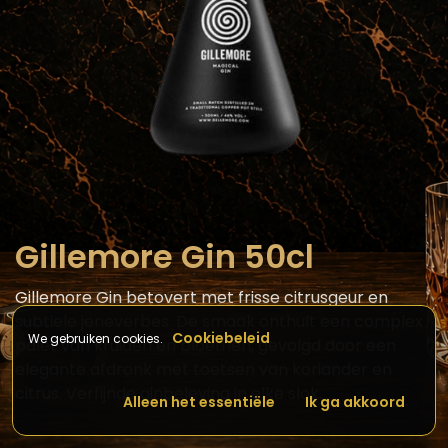
Gillemore Gin 50cl
Gillemore Gin betovert met frisse citrusgeur en
subtiele jeneverbes. De smaak onthult een complex
Cookiebeleid
We gebruiken cookies.
palet van kruiden en bloemen, gevolgd door een
elegante afdronk met toetsen van koriander en
citrus. Verfijnde ginbeleving in elke slok.
Alleen het essentiële
Ik ga akkoord