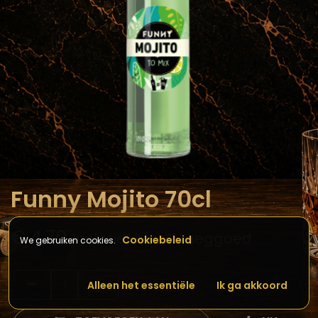
Funny Mojito 70cl
€
4,70
Inclusief btw & Leeggoed
Cookiebeleid
We gebruiken cookies.
Alleen het essentiële
Ik ga akkoord