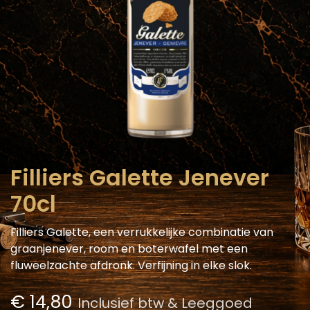
Filliers Galette Jenever
70cl
Filliers Galette, een verrukkelijke combinatie van
graanjenever, room en boterwafel met een
fluweelzachte afdronk. Verfijning in elke slok.
€
14,80
Inclusief btw & Leeggoed