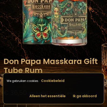
Don Papa Masskara Gift
Tube Rum
Cookiebeleid
We gebruiken cookies.
€
36,50
Inclusief btw & Leeggoed
Alleen het essentiële
Ik ga akkoord