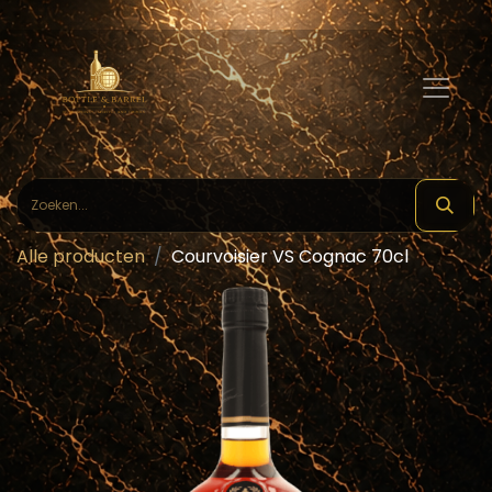
Alle producten
Courvoisier VS Cognac 70cl