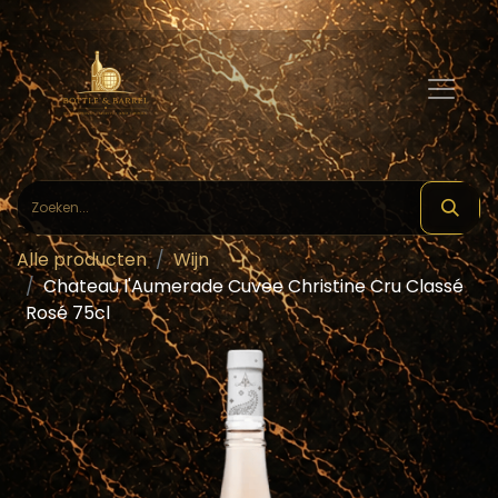
Alle producten
Wijn
Chateau l'Aumerade Cuvee Christine Cru Classé
Rosé 75cl