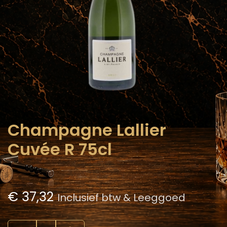
Champagne Lallier
Cuvée R 75cl
€
37,32
Inclusief btw & Leeggoed