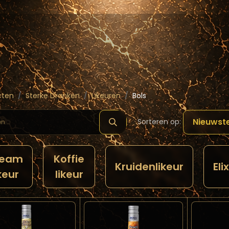
hop
Schilde ( Wines & Spirits )
Masterclass
cten
Sterke Dranken
Likeuren
Bols
Nieuwst
Sorteren op:
ream
Koffie
Kruidenlikeur
Elix
keur
likeur