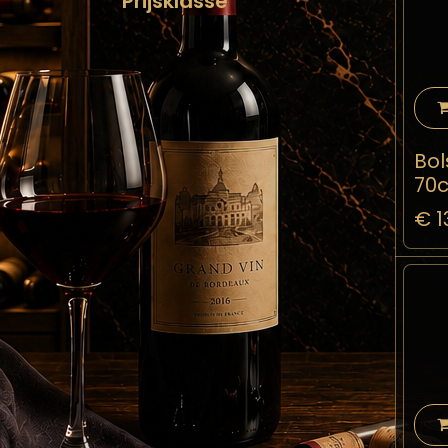
Prijsklasse
Bol
70c
€
1