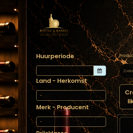
Home
Webs
Huurperiode
Produ
Land - Herkomst
C
li
Merk - Producent