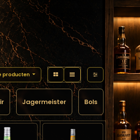
Assortiment
Blog
Horecaplatform
He
e producten
ir
Jagermeister
Bols