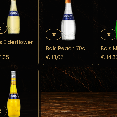
s Elderflower
l
Bols Peach 70cl
Bols M
3,05
€
13,05
€
14,3