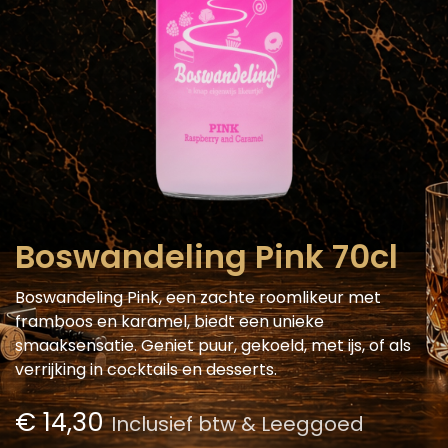
Boswandeling Pink 70cl
Boswandeling Pink, een zachte roomlikeur met
framboos en karamel, biedt een unieke
smaaksensatie. Geniet puur, gekoeld, met ijs, of als
verrijking in cocktails en desserts.
€
14,30
Inclusief btw & Leeggoed