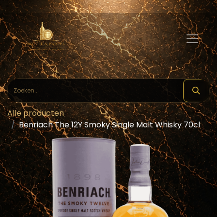
Alle producten
Benriach The 12Y Smoky Single Malt Whisky 70cl