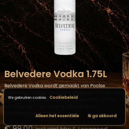
Belvedere Vodka 1.75L
Belvedere Vodka wordt gemaakt van Poolse
Dankowskie rogge, viervoudig gedestilleerd voor een
Cookiebeleid
We gebruiken cookies.
perfecte balans van karakter en puurheid, zonder
toevoegingen. Het water is afkomstig van
Belvedere's eigen bron.
Alleen het essentiële
Ik ga akkoord
€
99,00