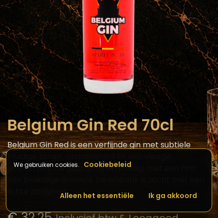
Belgium Gin Red 70cl
Belgium Gin Red is een verfijnde gin met subtiele
kruidige tonen, citrusfrisheid en een vleugje
Cookiebeleid
We gebruiken cookies.
jeneverbes. De geur is fris en kruidig, met een hint
van bloemige aroma's. De afdronk is zacht met een
lichte pittigheid.
Alleen het essentiële
Ik ga akkoord
€
32,25