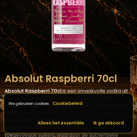
Absolut Raspberri 70cl
Absolut Raspberri 70cl
is een smaakvolle vodka uit
de iconische Absolut-familie, bekend om zijn
Cookiebeleid
We gebruiken cookies.
hoogwaardige kwaliteit en puurheid. Deze premium
vodka wordt gemaakt van natuurlijke ingrediënten
en is verrijkt met de frisse, sappige smaak van rijpe
Alleen het essentiële
Ik ga akkoord
frambozen. Absolut Raspberri bevat geen
toegevoegde suikers, waardoor de authentieke