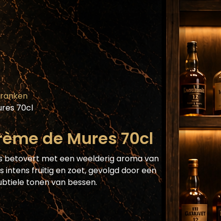
Assortiment
Blog
Horecaplatform
He
Dranken
res 70cl
ème de Mures 70cl
 betovert met een weelderig aroma van
 intens fruitig en zoet, gevolgd door een
ubtiele tonen van bessen.