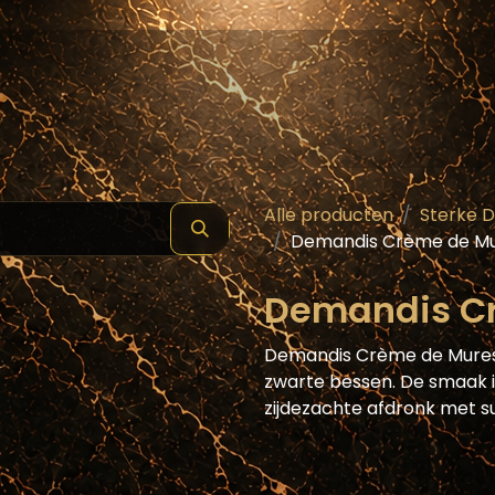
hop
Schilde ( Wines & Spirits )
Masterclass
Alle producten
Sterke 
Demandis Crème de Mu
Demandis Cr
Demandis Crème de Mures
zwarte bessen. De smaak is
zijdezachte afdronk met s