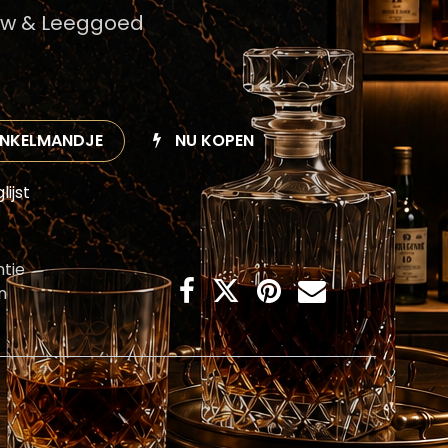
btw & Leeggoed
INKELMANDJE
NU KOPEN
ijst
tie
n