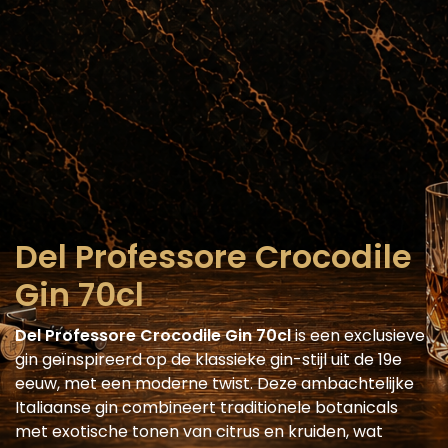
Del Professore Crocodile
Gin 70cl
Del Professore Crocodile Gin 70cl
is een exclusieve
gin geïnspireerd op de klassieke gin-stijl uit de 19e
eeuw, met een moderne twist. Deze ambachtelijke
Italiaanse gin combineert traditionele botanicals
met exotische tonen van citrus en kruiden, wat