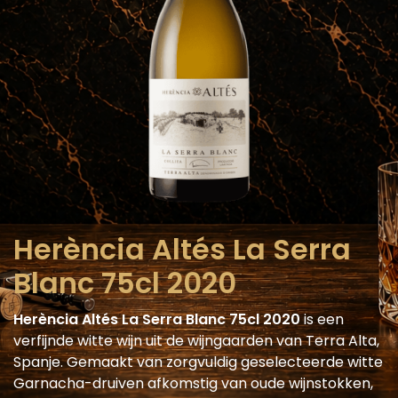
Herència Altés La Serra
Blanc 75cl 2020
Herència Altés La Serra Blanc 75cl 2020
is een
verfijnde witte wijn uit de wijngaarden van Terra Alta,
Spanje. Gemaakt van zorgvuldig geselecteerde witte
Garnacha-druiven afkomstig van oude wijnstokken,