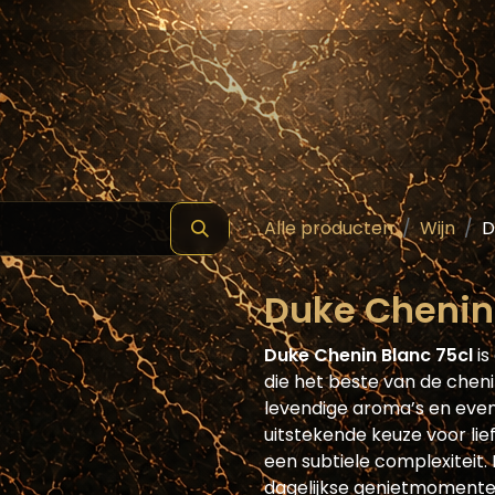
hop
Schilde ( Wines & Spirits )
Masterclass
Alle producten
Wijn
D
Duke Chenin 
Duke Chenin Blanc 75cl
is
die het beste van de cheni
levendige aroma’s en evenw
uitstekende keuze voor lief
een subtiele complexiteit.
dagelijkse genietmomenten