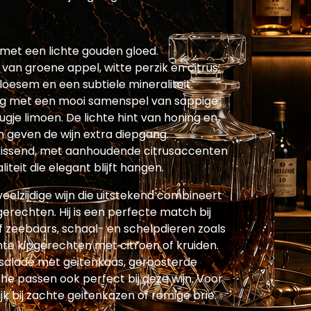
 met een lichte gouden gloed.
van groene appel, witte perzik en citrus,
oesem en een subtiele mineraliteit.
dig met een mooi samenspel van sappige
ugje limoen. De lichte hint van honing en
rn geven de wijn extra diepgang.
rissend, met aanhoudende citrusaccenten
iteit die elegant blijft hangen.
veelzijdige wijn die uitstekend combineert
rechten. Hij is een perfecte match bij
of zeebaars, schaal- en schelpdieren zoals
chte kipgerechten met citroen of kruiden.
 salade met geitenkaas, geroosterde
che passen ook perfect bij deze wijn. Voor
ijk bij zachte geitenkazen of romige brie.