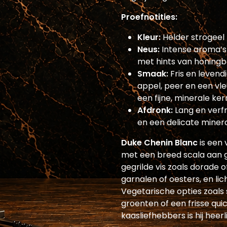
Proefnotities:
Kleur:
Helder strogeel
Neus:
Intense aroma’s 
met hints van honingbl
Smaak:
Fris en leven
appel, peer en een vle
een fijne, minerale ke
Afdronk:
Lang en verf
en een delicate mineral
Duke Chenin Blanc
is een 
met een breed scala aan ge
gegrilde vis zoals dorade 
garnalen of oesters, en li
Vegetarische opties zoals
groenten of een frisse qui
kaasliefhebbers is hij heerl