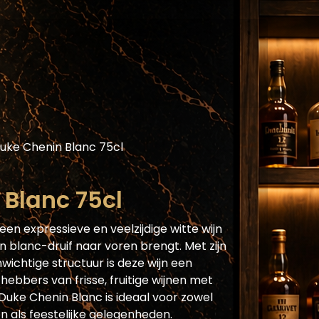
Assortiment
Blog
Horecaplatform
He
uke Chenin Blanc 75cl
Blanc 75cl
 een expressieve en veelzijdige witte wijn
n blanc-druif naar voren brengt. Met zijn
ichtige structuur is deze wijn een
hebbers van frisse, fruitige wijnen met
 Duke Chenin Blanc is ideaal voor zowel
 als feestelijke gelegenheden.