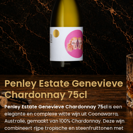
Penley Estate Genevieve
Chardonnay 75cl
Penley Estate Genevieve Chardonnay 75cl
is een
elegante en complexe witte wijn uit Coonawarra,
Australië, gemaakt van 100% Chardonnay. Deze wijn
combineert rijpe tropische en steenfruittonen met