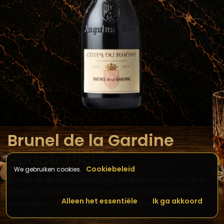
Brunel de la Gardine
Rouge 75cl
Cookiebeleid
We gebruiken cookies.
Brunel de la Gardine Rouge: Rijke aroma's van rijpe
bessen, kruiden. Volle smaak met fluweelzachte
Alleen het essentiële
Ik ga akkoord
tannines en een lange, elegante afdronk.