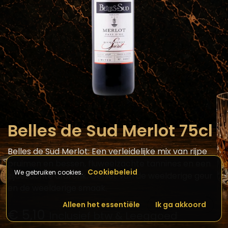
Belles de Sud Merlot 75cl
Belles de Sud Merlot: Een verleidelijke mix van rijpe
pruimen en bessen, fluweelzachte tannines en een
Cookiebeleid
We gebruiken cookies.
zijdezachte afdronk. Geniet van de weelderige geur
en de weelderige smaak.
Alleen het essentiële
Ik ga akkoord
€
5,10
Inclusief btw & Leeggoed