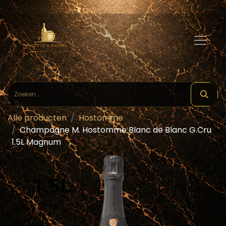
Alle producten
Hostomme
Champagne M. Hostomme Blanc de Blanc G.Cru
1.5L Magnum