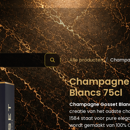
hop
Schilde ( Wines & Spirits )
Masterclass
Alle producten
Champag
Champagne 
Blancs 75cl
Champagne Gosset Blanc 
creatie van het oudste c
1584 staat voor pure elega
wordt gemaakt van 100% C