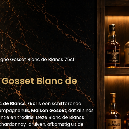
Assortiment
Blog
Horecaplatform
He
ne Gosset Blanc de Blancs 75cl
Gosset Blanc de
de Blancs 75cl
is een schitterende
hampagnehuis,
Maison Gosset
, dat al sinds
ntie en traditie. Deze Blanc de Blancs
hardonnay-druiven, afkomstig uit de