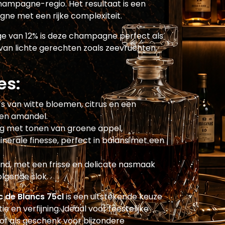
hampagne-regio. Het resultaat is een
gne met een rijke complexiteit.
e van 12% is deze champagne perfect als
r van lichte gerechten zoals zeevruchten,
.
es:
 van witte bloemen, citrus en een
 en amandel.
ig met tonen van groene appel,
nerale finesse, perfect in balans met een
jnd, met een frisse en delicate nasmaak
olgende slok.
de Blancs 75cl
is een uitstekende keuze
e en verfijning. Ideaal voor feestelijke
of als geschenk voor bijzondere