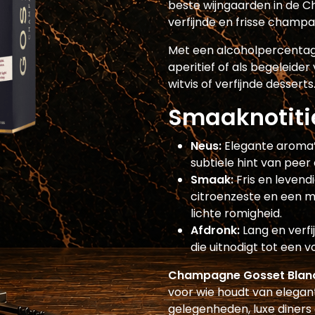
beste wijngaarden in de C
verfijnde en frisse champa
Met een alcoholpercentag
aperitief of als begeleide
witvis of verfijnde desserts
Smaaknotiti
Neus:
Elegante aroma’s
subtiele hint van peer
Smaak:
Fris en levend
citroenzeste en een mi
lichte romigheid.
Afdronk:
Lang en verfi
die uitnodigt tot een v
Champagne Gosset Blanc 
voor wie houdt van eleganti
gelegenheden, luxe diners 