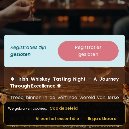
Registraties zijn
Registraties
gesloten
gesloten
🍀 Irish Whiskey Tasting Night – A Journey
Through Excellence 🍀
Treed binnen in de verfijnde wereld van Ierse
whisky en laat uw smaakpapillen verwennen
Cookiebeleid
We gebruiken cookies.
tijdens onze
Ierse whiskyavond
. Deze unieke
avond brengt de beste expressies samen uit
Alleen het essentiële
Ik ga akkoord
het hart van Ierland, zorgvuldig geselecteerd