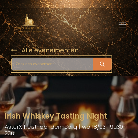
Alle evenementen
Irish Whiskey Tasting Night
AsterX Heist-op-den-Berg | wo 18/03: 19u30-
23u