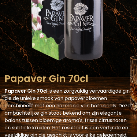
Papaver Gin 70cl
Papaver Gin 70cl
is een zorgvuldig vervaardigde gin
die de unieke smaak van papaverbloemen
combineert met een harmonie van botanicals. Deze
ambachtelijke gin staat bekend om zijn elegante
balans tussen bloemige aroma's, frisse citrusnoten
en subtiele kruiden. Het resultaat is een verfijnde en
veelzijdige gin die geschikt is voor elke gelegenheid.