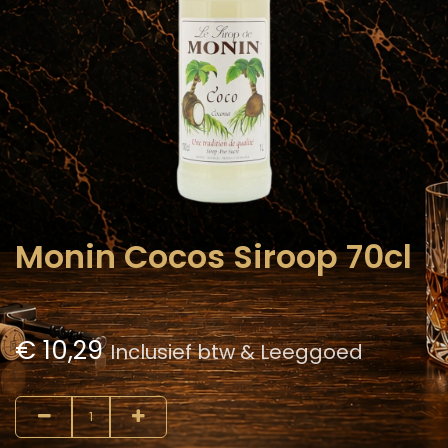
Monin Cocos Siroop 70cl
€
10,29
Inclusief btw & Leeggoed