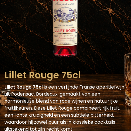
Lillet Rouge 75cl
Lillet Rouge 75cl
is een verfijnde Franse aperitiefwijn
uit Podensac, Bordeaux, gemaakt van een
harmonieuze blend van rode wijnen en natuurlijke
fruitlikeuren. Deze Lillet Rouge combineert rijk fruit,
een lichte kruidigheid en een subtiele bitterheid,
waardoor hij zowel puur als in klassieke cocktails
uitstekend tot zijn recht komt.