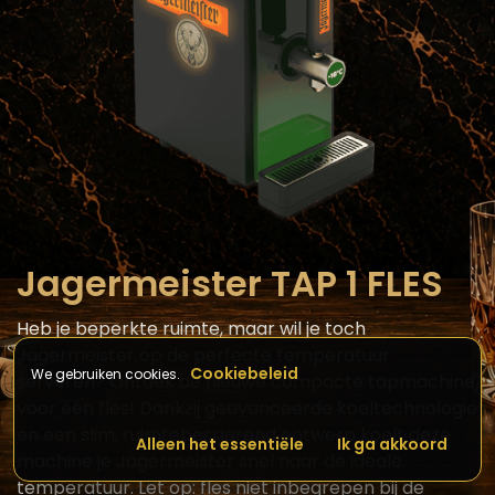
Jagermeister TAP 1 FLES
Heb je beperkte ruimte, maar wil je toch
Jägermeister op de perfecte temperatuur
Cookiebeleid
We gebruiken cookies.
serveren? Ontdek de nieuwe compacte tapmachine
voor één fles! Dankzij geavanceerde koeltechnologie
en een slim, ruimtebesparend ontwerp koelt deze
Alleen het essentiële
Ik ga akkoord
machine je Jägermeister snel naar de ideale
temperatuur. Let op: fles niet inbegrepen bij de