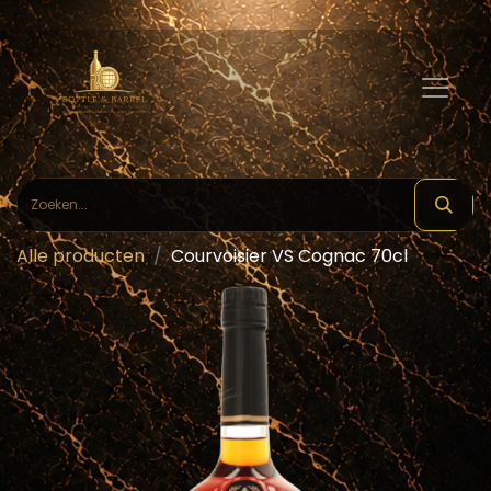
Alle producten
Courvoisier VS Cognac 70cl