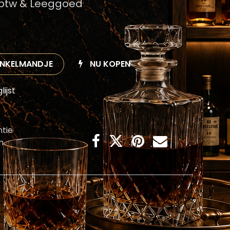
f btw & Leeggoed
INKELMANDJE
NU KOPEN
ijst
tie
n