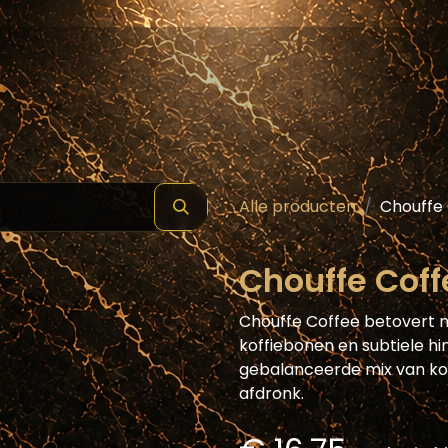
hop
Schilde ( Wines & Spirits )
Masterclass
Alle producten
Chouffe 
Chouffe Coff
Chouffe Coffee betovert 
koffiebonen en subtiele hi
gebalanceerde mix van ko
afdronk.