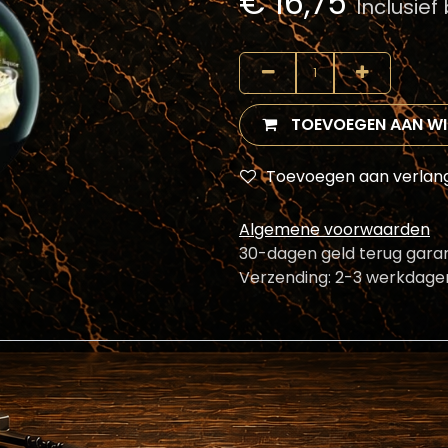
€
16,75
Inclusie
TOEVOEGEN AAN W
Toevoegen aan verlangl
Algemene voorwaarden
30-dagen geld terug garan
Verzending: 2-3 werkdage