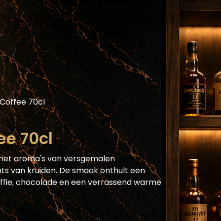
Assortiment
Blog
Horecaplatform
He
Coffee 70cl
ee 70cl
met aroma's van versgemalen
nts van kruiden. De smaak onthult een
ffie, chocolade en een verrassend warme