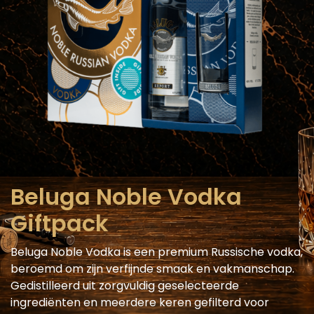
Beluga Noble Vodka
Giftpack
Beluga Noble Vodka is een premium Russische vodka,
beroemd om zijn verfijnde smaak en vakmanschap.
Gedistilleerd uit zorgvuldig geselecteerde
ingrediënten en meerdere keren gefilterd voor