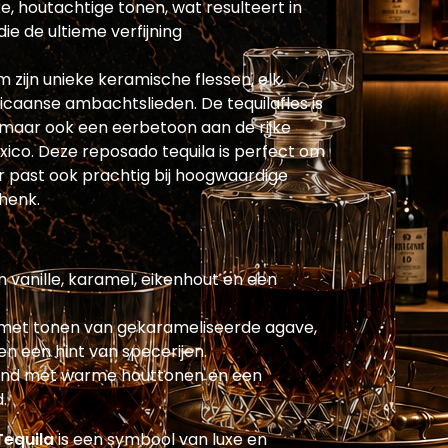
ke, houtachtige tonen, wat resulteert in
ie de ultieme verfijning
 zijn unieke keramische flessen, elk
caanse ambachtslieden. De tequilafles is
, maar ook een eerbetoon aan de rijke
exico. Deze reposado tequila is perfect om
r past ook prachtig bij hoogwaardige
henk.
n vanille, karamel, eikenhout en een
met tonen van gekarameliseerde agave,
 en een hint van specerijen.
ijnd met warme houttonen en een
.
Tequila
is een symbool van luxe en