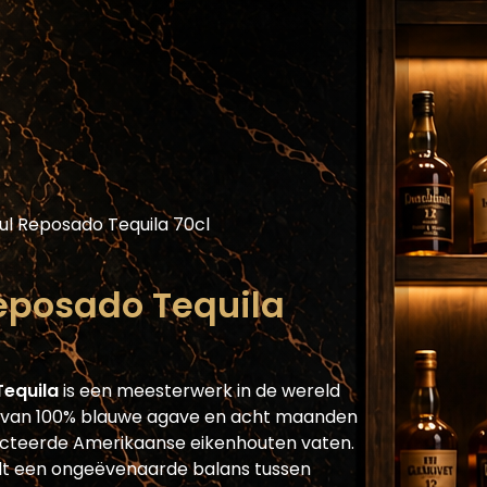
Assortiment
Blog
Horecaplatform
He
ul Reposado Tequila 70cl
Reposado Tequila
Tequila
is een meesterwerk in de wereld
 van 100% blauwe agave en acht maanden
electeerde Amerikaanse eikenhouten vaten.
dt een ongeëvenaarde balans tussen