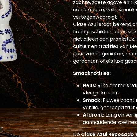
zachte, zoete agave en rij
een luxueuze, volle smaak d
vertegenwoordigt.
Clase Azul staat bekend om
handgeschilderd door Mexi
niet alleen een pronkstuk
cultuur en tradities van M
puur van te genieten, maa
gerechten of als luxe gesc
Smaaknotities:
Neus:
Rijke aroma's va
vleugje kruiden.
Smaak:
Fluweelzacht 
vanille, gedroogd fruit
Afdronk:
Lang en verf
aanhoudende zoetheid
De
Clase Azul Reposado 