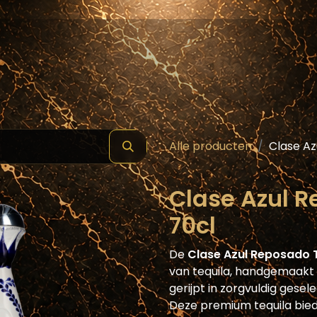
hop
Schilde ( Wines & Spirits )
Masterclass
Alle producten
Clase Az
Clase Azul 
70cl
De
Clase Azul Reposado 
van tequila, handgemaakt
gerijpt in zorgvuldig ges
Deze premium tequila bie