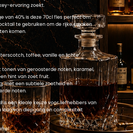
skey-ervaring zoekt.
 van 40% is deze 70cl fles perfect om
cocktail te gebruiken om de rijke smaken
laten komen.
rscotch, toffee, vanille en lichte
et tonen van geroosterde noten, karamel,
n hint van zoet fruit.
, met een subtiele zoetheid en
erde noten.
l
is een ideale keuze voor liefhebbers van
a laag van diepgang en complexiteit
rrel