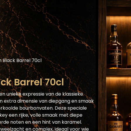
Assortiment
Blog
Horecaplatform
He
Black Barrel 70cl
k Barrel 70cl
een unieke expressie van de klassieke
 extra dimensie van diepgang en smaak
verkoolde bourbonvaten. Deze speciale
key een rijke, volle smaak met diepe
erde noten en een hint van karamel.
uweelzacht en complex, ideaal voor wie