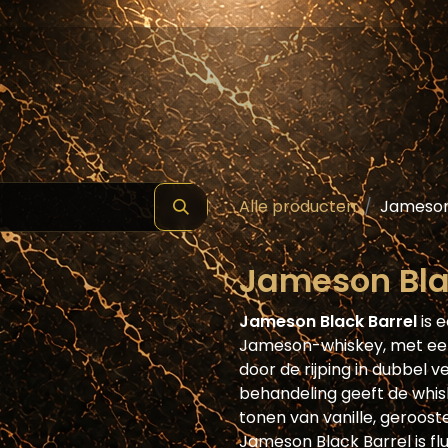
hop
Schilde ( Wines & Spirits )
Masterclass
Alle producten
Jameson 
Jameson Blac
Jameson Black Barrel
is 
Jameson-whiskey, met een
door de rijping in dubbel 
behandeling geeft de whis
tonen van vanille, geroost
Jameson Black Barrel is fl