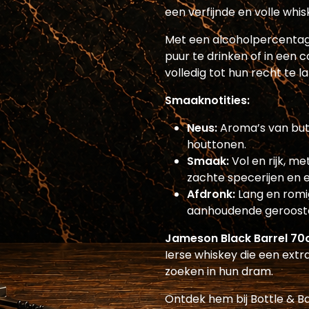
een verfijnde en volle whi
Met een alcoholpercentage
puur te drinken of in een 
volledig tot hun recht te 
Smaaknotities:
Neus:
Aroma’s van butte
houttonen.
Smaak:
Vol en rijk, m
zachte specerijen en ee
Afdronk:
Lang en romig
aanhoudende geroost
Jameson Black Barrel 70c
Ierse whiskey die een extr
zoeken in hun dram.
Ontdek hem bij Bottle & Ba