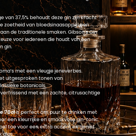
 van 37,5% behoudt deze gin zijn kracht
iele zoetheid van bloedsinaasappel een
aan de traditionele smaken. Gibson's Gin
keuze voor iedereen die houdt van een
n gin.
oma’s met een vleugje jeneverbes.
et uitgesproken tonen van
assieke botanicals.
verfrissend met een zachte, citrusachtige
e 70cl
is perfect om puur te drinken met
voor een kleurrijke en smaakvolle gin-tonic.
pel toe voor een extra accent en geniet
 glas.