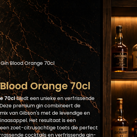
Assortiment
Blog
Horecaplatform
He
 Gin Blood Orange 70cl
 Blood Orange 70cl
e 70cl
biedt een unieke en verfrissende
n. Deze premium gin combineert de
ix van Gibson's met de levendige en
naasappel. Het resultaat is een
een zoet-citrusachtige toets die perfect
rrassende cocktails en verfrissende gin-