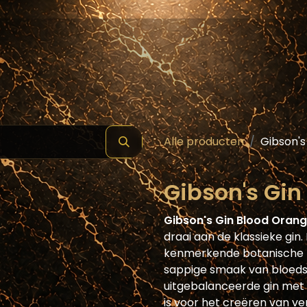
hop
Schilde ( Wines & Spirits )
Masterclass
Alle producten
Gibson's
Gibson's Gin
Gibson's Gin Blood Orang
draai aan de klassieke gi
kenmerkende botanische m
sappige smaak van bloedsi
uitgebalanceerde gin met 
is voor het creëren van ve