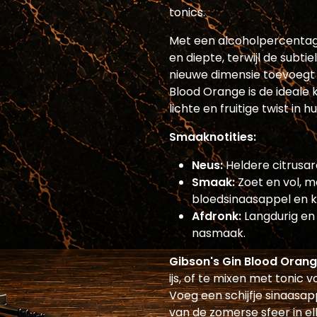
tonics.
Met een alcoholpercentage
en diepte, terwijl de subt
nieuwe dimensie toevoegt 
Blood Orange is de ideale 
lichte en fruitige twist in hu
Smaaknotities:
Neus:
Heldere citrusar
Smaak:
Zoet en vol, m
bloedsinaasappel en kl
Afdronk:
Langdurig en 
nasmaak.
Gibson's Gin Blood Orang
ijs, of te mixen met tonic 
Voeg een schijfje sinaasap
van de zomerse sfeer in elk