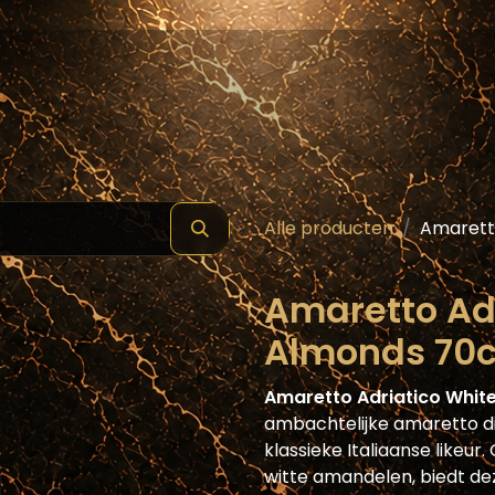
hop
Schilde ( Wines & Spirits )
Masterclass
Alle producten
Amaretto
Amaretto Ad
Almonds 70c
Amaretto Adriatico Whit
ambachtelijke amaretto d
klassieke Italiaanse likeu
witte amandelen, biedt de