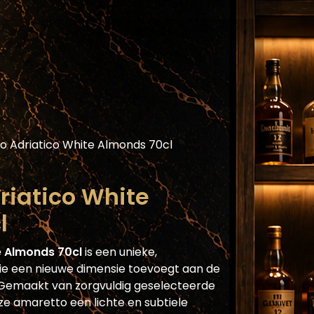
Assortiment
Blog
Horecaplatform
He
 Adriatico White Almonds 70cl
riatico White
l
e Almonds 70cl
is een unieke,
ie een nieuwe dimensie toevoegt aan de
r. Gemaakt van zorgvuldig geselecteerde
ze amaretto een lichte en subtiele