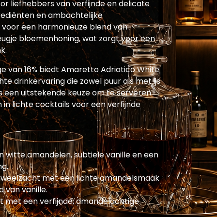
r liefhebbers van verfijnde en delicate
ngrediënten en ambachtelijke
 voor een harmonieuze blend van
leugje bloemenhoning, wat zorgt voor een
k.
e van 16% biedt Amaretto Adriatico White
te drinkervaring die zowel puur als met ijs
s een uitstekende keuze om te serveren
 in lichte cocktails voor een verfijnde
n witte amandelen, subtiele vanille en een
ng.
luweelzacht met een lichte amandelsmaak
 van vanille.
t met een verfijnde, amandelachtige