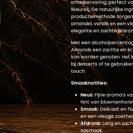
smaakervaring, perfect voo
likeuren. De natuurlijke i
productiemethode zorgen
amandel, vanille en een v
elegante en zachte afdron
Met een alcoholpercentag
Almonds een zachte en lich
kan worden genoten. Het i
bij desserts of te gebruiken
touch.
Smaaknotities:
Neus:
Fijne aroma’s va
hint van bloemenhoni
Smaak:
Delicaat en f
en een vleugje zoetheid
Afdronk:
Lang en zach
nasmaak.