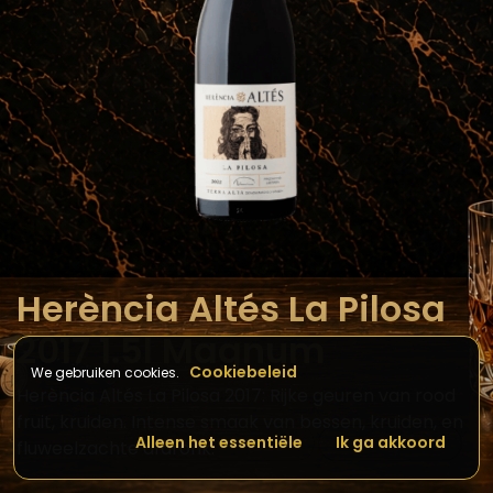
Herència Altés La Pilosa
2017 1.5l Magnum
Cookiebeleid
We gebruiken cookies.
Herència Altés La Pilosa 2017: Rijke geuren van rood
fruit, kruiden. Intense smaak van bessen, kruiden, en
Alleen het essentiële
Ik ga akkoord
fluweelzachte afdronk.