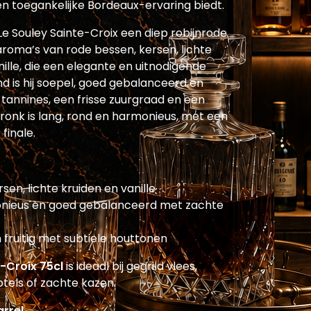
en toegankelijke Bordeaux-ervaring biedt.
Le Souley Sainte-Croix een diep robijnrode
roma’s van rode bessen, kersen, lichte
nille, die een elegante en uitnodigende
d is hij soepel, goed gebalanceerd en
tannines, een frisse zuurgraad en een
dronk is lang, rond en harmonieus, met een
 finale.
en, lichte kruiden en vanille
nieus en goed gebalanceerd met zachte
 fruitig met subtiele houttonen
-Croix 75cl
is ideaal bij gegrild vlees,
otels of zachte kazen.
arrel
.