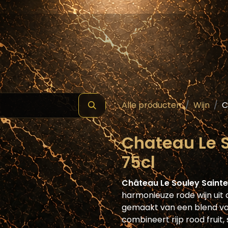
hop
Schilde ( Wines & Spirits )
Masterclass
Alle producten
Wijn
C
Chateau Le S
75cl
Château Le Souley Sainte
harmonieuze rode wijn uit
gemaakt van een blend van
combineert rijp rood fruit,