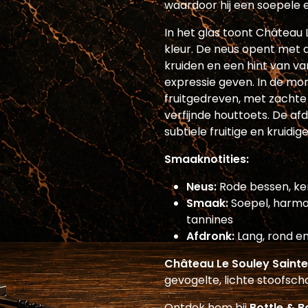
waardoor hij een soepele 
In het glas toont Château 
kleur. De neus opent met a
kruiden en een hint van va
expressie geven. In de mon
fruitgedreven, met zachte 
verfijnde houttoets. De af
subtiele fruitige en kruidige
Smaaknotities:
Neus:
Rode bessen, kers
Smaak:
Soepel, harmo
tannines
Afdronk:
Lang, rond en
Château Le Souley Sainte
gevogelte, lichte stoofsch
Ontdek hem bij
Bottle & B