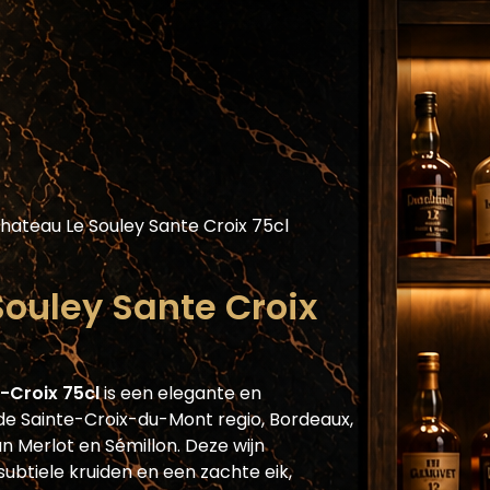
Assortiment
Blog
Horecaplatform
He
hateau Le Souley Sante Croix 75cl
ouley Sante Croix
-Croix 75cl
is een elegante en
 de Sainte-Croix-du-Mont regio, Bordeaux,
 Merlot en Sémillon. Deze wijn
 subtiele kruiden en een zachte eik,