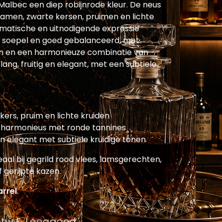
 Malbec een diep robijnrode kleur. De neus
amen, zwarte kersen, pruimen en lichte
omatische en uitnodigende expressie
ol, soepel en goed gebalanceerd, met
ren en een harmonieuze combinatie van
 lang, fruitig en elegant, met een subtiele
ers, pruim en lichte kruiden
n harmonieus met ronde tannines
 en elegant met subtiele kruidige tonen
deaal bij gegrild rood vlees, lamsgerechten,
 gerijpte kazen.
arrel
.
 btw & Leeggoed