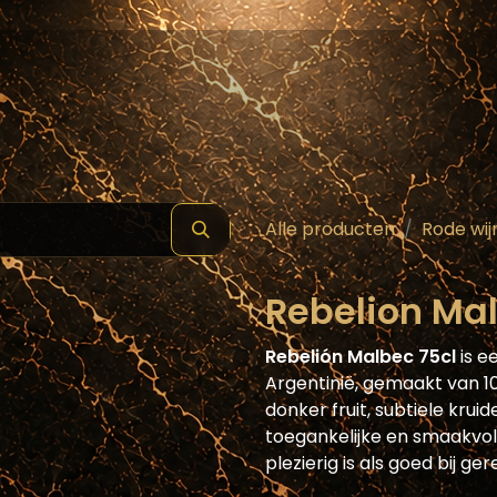
hop
Schilde ( Wines & Spirits )
Masterclass
Alle producten
Rode wij
Rebelion Mal
Rebelión Malbec 75cl
is e
Argentinië, gemaakt van 10
donker fruit, subtiele krui
toegankelijke en smaakvol
plezierig is als goed bij ge