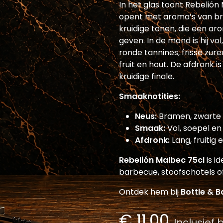
In het glas toont Rebelión
opent met aroma’s van br
kruidige tonen, die een ar
geven. In de mond is hij v
ronde tannines, frisse zu
fruit en hout. De afdronk is
kruidige finale.
Smaaknotities:
Neus:
Bramen, zwarte k
Smaak:
Vol, soepel e
Afdronk:
Lang, fruitig
Rebelión Malbec 75cl
is i
barbecue, stoofschotels of
Ontdek hem bij
Bottle & B
€
11,00
Inclusief