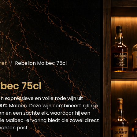
Assortiment
Blog
Horecaplatform
He
nen
Rebelion Malbec 75cl
bec 75cl
en expressieve en volle rode wijn uit
0% Malbec. Deze wijn combineert rijk rijp
den en een zachte eik, waardoor hij een
le Malbec-ervaring biedt die zowel direct
rechten past.